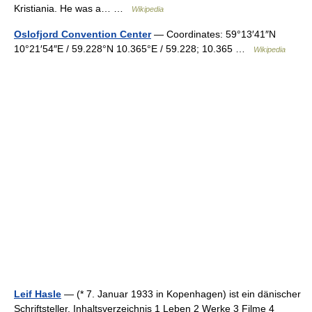
Kristiania. He was a… …
Wikipedia
Oslofjord Convention Center
— Coordinates: 59°13′41″N
10°21′54″E / 59.228°N 10.365°E / 59.228; 10.365 …
Wikipedia
Leif Hasle
— (* 7. Januar 1933 in Kopenhagen) ist ein dänischer
Schriftsteller. Inhaltsverzeichnis 1 Leben 2 Werke 3 Filme 4