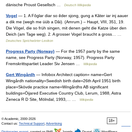
dänische Proust Gesellsch …
Deutsch Wikipedia
Vogel
— 1. A Fôglar diar so êder sjong, gung a Kâter iar inj aauer
a dik me (wegh me üüb a Dâi). (Amrum.) – Haupt, VIII, 351, 19.
Die Vögel, die so früh singen, mit denen geht die Katze über den
Deich (am Tage weg). 2. A grosser Vogel braucht a gross… …
Deutsches Sprichwörter-Lexikon
Progress Party (Norway)
— For the 1957 party by the same
name, see Progress Party (Norway, 1957). Progress Party
Fremskrittspartiet Leader Siv Jensen …
Wikipedia
Gert Wingårdh
— Infobox Architect caption= name=Gert
Wingårdh nationality=Swedish birth date=26th April 1951 birth
place=Skövde practice name=Wingårdhs AB significant
buildings=Öijared Executive Country Club, Lerum, 1988, Astra
Zeneca R D Site, Mölndal, 1993,… …
Wikipedia
© Academic, 2000-2026
18+
Contact us:
Technical Support
,
Advertising
Dictionaries export
, created on PHP,
Joomla,
Drupal,
WordPress,