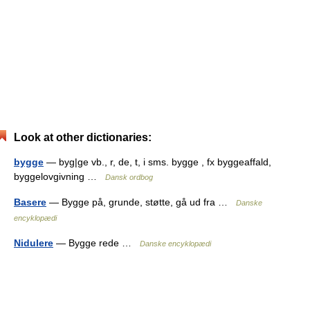
Look at other dictionaries:
bygge
— byg|ge vb., r, de, t, i sms. bygge , fx byggeaffald,
byggelovgivning …
Dansk ordbog
Basere
— Bygge på, grunde, støtte, gå ud fra …
Danske
encyklopædi
Nidulere
— Bygge rede …
Danske encyklopædi