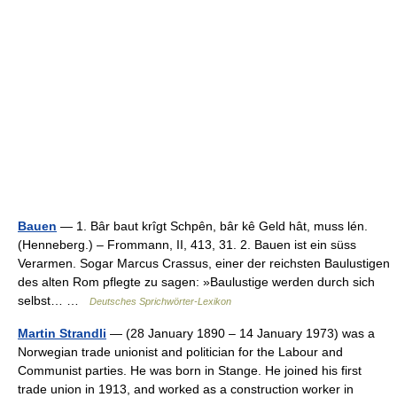
Bauen
— 1. Bâr baut krîgt Schpên, bâr kê Geld hât, muss lén.
(Henneberg.) – Frommann, II, 413, 31. 2. Bauen ist ein süss
Verarmen. Sogar Marcus Crassus, einer der reichsten Baulustigen
des alten Rom pflegte zu sagen: »Baulustige werden durch sich
selbst… …
Deutsches Sprichwörter-Lexikon
Martin Strandli
— (28 January 1890 – 14 January 1973) was a
Norwegian trade unionist and politician for the Labour and
Communist parties. He was born in Stange. He joined his first
trade union in 1913, and worked as a construction worker in