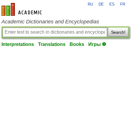
RU
DE
ES
FR
en-academic.com
Academic Dictionaries and Encyclopedias
Search!
Interpretations
Translations
Books
Игры ⚽