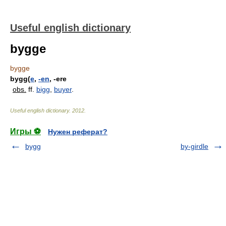
Useful english dictionary
bygge
bygge
bygg(
e
,
-en
, -ere
obs.
ff.
bigg
,
buyer
.
Useful english dictionary
.
2012
.
Игры ⚽
Нужен реферат?
bygg
by-girdle